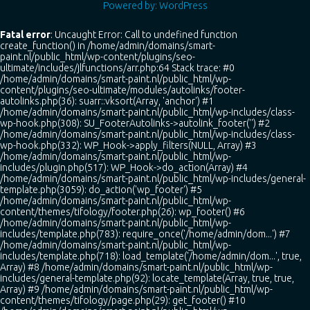
Powered by: WordPress
Fatal error
: Uncaught Error: Call to undefined function
create_function() in /home/admin/domains/smart-
paint.nl/public_html/wp-content/plugins/seo-
ultimate/includes/jlfunctions/arr.php:64 Stack trace: #0
/home/admin/domains/smart-paint.nl/public_html/wp-
content/plugins/seo-ultimate/modules/autolinks/footer-
autolinks.php(36): suarr::vksort(Array, 'anchor') #1
/home/admin/domains/smart-paint.nl/public_html/wp-includes/class-
wp-hook.php(308): SU_FooterAutolinks->autolink_footer('') #2
/home/admin/domains/smart-paint.nl/public_html/wp-includes/class-
wp-hook.php(332): WP_Hook->apply_filters(NULL, Array) #3
/home/admin/domains/smart-paint.nl/public_html/wp-
includes/plugin.php(517): WP_Hook->do_action(Array) #4
/home/admin/domains/smart-paint.nl/public_html/wp-includes/general-
template.php(3059): do_action('wp_footer') #5
/home/admin/domains/smart-paint.nl/public_html/wp-
content/themes/tifology/footer.php(26): wp_footer() #6
/home/admin/domains/smart-paint.nl/public_html/wp-
includes/template.php(783): require_once('/home/admin/dom...') #7
/home/admin/domains/smart-paint.nl/public_html/wp-
includes/template.php(718): load_template('/home/admin/dom...', true,
Array) #8 /home/admin/domains/smart-paint.nl/public_html/wp-
includes/general-template.php(92): locate_template(Array, true, true,
Array) #9 /home/admin/domains/smart-paint.nl/public_html/wp-
content/themes/tifology/page.php(29): get_footer() #10