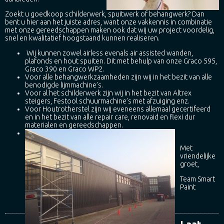
Zoekt u goedkoop schilderwerk, spuitwerk of behangwerk? Dan
bent u hier aan het juiste adres, want onze vakkennis in combinatie
met onze gereedschappen maken ook dat wij uw project voordelig,
snel en kwalitatief hoogstaand kunnen realiseren.
Wij kunnen zowel airless evenals air assisted wanden,
plafonds en hout spuiten. Dit met behulp van onze Graco 595,
Graco 390 en Graco WP2.
Voor alle behangwerkzaamheden zijn wij in het bezit van alle
benodigde lijmmachine’s.
Voor al het schilderwerk zijn wij in het bezit van Altrex
steigers, Festool schuurmachine’s met afzuiging enz.
Voor Houtrotherstel zijn wij eveneens allemaal gecertifeerd
en in het bezit van alle repair care, renovaid en flexi dur
materialen en gereedschappen.
Met
vriendelijke
groet,
Team Smart
Paint