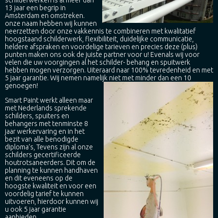
13 jaar een begrip in
Amsterdam en omstreken.
onze naam hebben wij kunnen
neerzetten door onze vakkennis te combineren met kwalitatief
hoogstaand schilderwerk, flexibiliteit, duidelijke communicatie,
heldere afspraken en voordelige tarieven en precies deze (plus)
punten maken ons ook de juiste partner voor u! Evenals wij voor
velen die uw voorgingen al het schilder- behang en spuitwerk
hebben mogen verzorgen. Uiteraard naar 100% tevredenheid en met
5 jaar garantie. Wij nemen namelijk niet met minder dan een 10
genoegen!
Smart Paint werkt alleen maar
met Nederlands sprekende
schilders, spuiters en
behangers met tenminste 8
jaar werkervaring en in het
bezit van alle benodigde
diploma’s, Tevens zijn al onze
schilders gecertificeerde
houtrotsaneerders. Dit om de
planning te kunnen handhaven
en dit eveneens op de
hoogste kwaliteit en voor een
voordelig tarief te kunnen
uitvoeren, hierdoor kunnen wij
u ook 5 jaar garantie
aanbieden.