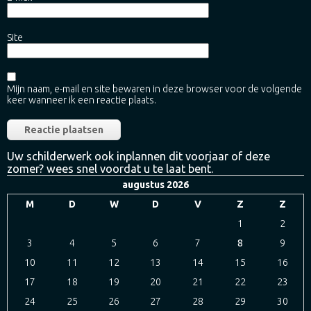
Site
Mijn naam, e-mail en site bewaren in deze browser voor de volgende
keer wanneer ik een reactie plaats.
Uw schilderwerk ook inplannen dit voorjaar of deze
zomer? wees snel voordat u te laat bent.
augustus 2026
M
D
W
D
V
Z
Z
1
2
3
4
5
6
7
8
9
10
11
12
13
14
15
16
17
18
19
20
21
22
23
24
25
26
27
28
29
30