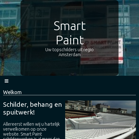
Smart
Paint
Uw topschilders uit regio
Amsterdam
Welkom
Schilder, behang en
spuitwerk!
Allereerst willen wij u hartelijk
verwelkomen op onze
website. Smart Paint
schilderwerken is al meer dan