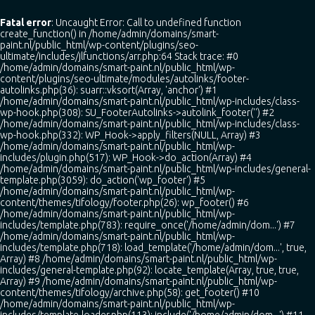
Fatal error
: Uncaught Error: Call to undefined function
create_function() in /home/admin/domains/smart-
paint.nl/public_html/wp-content/plugins/seo-
ultimate/includes/jlfunctions/arr.php:64 Stack trace: #0
/home/admin/domains/smart-paint.nl/public_html/wp-
content/plugins/seo-ultimate/modules/autolinks/footer-
autolinks.php(36): suarr::vksort(Array, 'anchor') #1
/home/admin/domains/smart-paint.nl/public_html/wp-includes/class-
wp-hook.php(308): SU_FooterAutolinks->autolink_footer('') #2
/home/admin/domains/smart-paint.nl/public_html/wp-includes/class-
wp-hook.php(332): WP_Hook->apply_filters(NULL, Array) #3
/home/admin/domains/smart-paint.nl/public_html/wp-
includes/plugin.php(517): WP_Hook->do_action(Array) #4
/home/admin/domains/smart-paint.nl/public_html/wp-includes/general-
template.php(3059): do_action('wp_footer') #5
/home/admin/domains/smart-paint.nl/public_html/wp-
content/themes/tifology/footer.php(26): wp_footer() #6
/home/admin/domains/smart-paint.nl/public_html/wp-
includes/template.php(783): require_once('/home/admin/dom...') #7
/home/admin/domains/smart-paint.nl/public_html/wp-
includes/template.php(718): load_template('/home/admin/dom...', true,
Array) #8 /home/admin/domains/smart-paint.nl/public_html/wp-
includes/general-template.php(92): locate_template(Array, true, true,
Array) #9 /home/admin/domains/smart-paint.nl/public_html/wp-
content/themes/tifology/archive.php(58): get_footer() #10
/home/admin/domains/smart-paint.nl/public_html/wp-