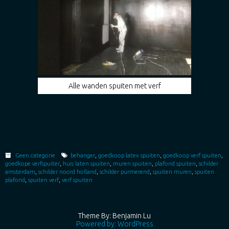
Alle wanden spuiten met verf
Geen categorie
behanger
,
goedkoop latex spuiten
,
goedkoop verf spuiten
,
goedkope verfspuiter
,
huis laten spuiten
,
muren spuiten
,
plafond spuiten
,
schilder
amsterdam
,
schilder noord holland
,
schilder purmerend
,
spuiten muren
,
spuiten
plafond
,
spuiten verf
,
verf spuiten
Theme By: Benjamin Lu
Powered by: WordPress